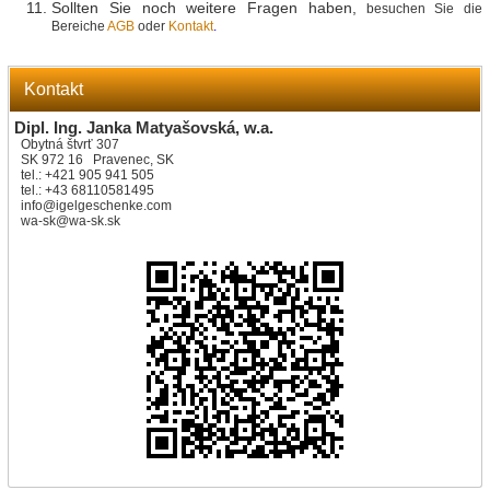
Sollten Sie noch weitere Fragen haben,
besuchen Sie die
Bereiche
AGB
oder
Kontakt
.
Kontakt
Dipl. Ing. Janka Matyašovská, w.a.
Obytná štvrť 307
SK 972 16 Pravenec, SK
tel.: +421 905 941 505
tel.: +43 68110581495
info@igelgeschenke.com
wa-sk@wa-sk.sk