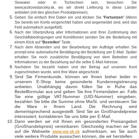
Slowakei oder in Tschechien sein, besuchen Sie
www.jezkovedarceky.sk, wo wir direkt Lieferung in diese Länder
anbieten (mit den gleichen Produktpreisen).
Geben Sie einfach Ihre Daten ein und klicken Sie "
Fortsetzen
" (Wenn
Sie bereits ein Konto eingerichtet haben und angemeldet sind, wird das
Feld automatisch ausgefüllt).
Nach der Überprüfung aller Informationen und Ihrer Zustimmung den
Geschäftsbedingungen und Konditionen senden Sie die Bestellung mit
einem Klick auf "
Bestellen
" Taste.
Nach dem Absenden und der Bearbeitung der Aufträge erhalten Sie
prompt eine automatische Bestätigung der Bestellung per E-Mail. Später
erhalten Sie noch zusätzliche Bestätigung von dem Betreiber und
Informationen zu der Bezahlung auf die selbe E-Mail Adresse.
Nachdem Sie bezahlt haben und der Betrag auf unserem Kont
zugeschrieben wurde, wird Ihre Ware abgeschickt .
Sind Sie Firmenkunde, können wir Ihnen bisher leider in
unserem E-Shop keine gesonderte Kundenregistrierung
anbieten. Unabhängig davon füllen Sie in Ruhe das
Bestellformular aus und geben Sie ihre Firmendaten an. Falls
Sie eine gültige VAT-Nummer (UID-Nummer) eingeben,
bezahlen Sie bitte die Summe ohne MwSt. und versteuern Sie
die Ware in Ihrem Land. Die Rechnung wird
dementsprechend ausgestellt. Sind Sie an Großhandelpreise
interessiert, kontaktieren Sie uns bitte per E-Mail.
Dann werden wir mit Ihnen ein gesondertes Preisangebot
(Großhandelspreis) vereinbaren. Gleichzeitig machen wir Sie
auf die Webseite
www.wa-sk.sk
aufmerksam, wo Sie auch
viele weitere Produkte aussuchen können, die wir herstellen.