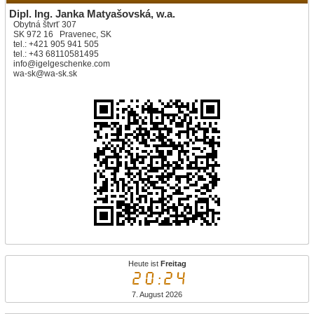
Dipl. Ing. Janka Matyašovská, w.a.
Obytná štvrť 307
SK 972 16 Pravenec, SK
tel.: +421 905 941 505
tel.: +43 68110581495
info@igelgeschenke.com
wa-sk@wa-sk.sk
Heute ist
Freitag
20:24
7. August 2026