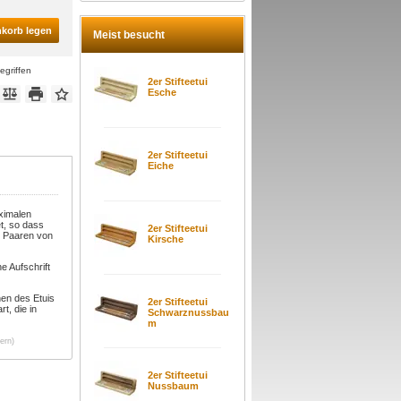
nkorb legen
Meist besucht
egriffen
2er Stifteetui
Esche
2er Stifteetui
Eiche
aximalen
t, so dass
2er Stifteetui
ei Paaren von
Kirsche
e Aufschrift
hen des Etuis
2er Stifteetui
t, die in
Schwarznussbau
m
ern)
2er Stifteetui
Nussbaum