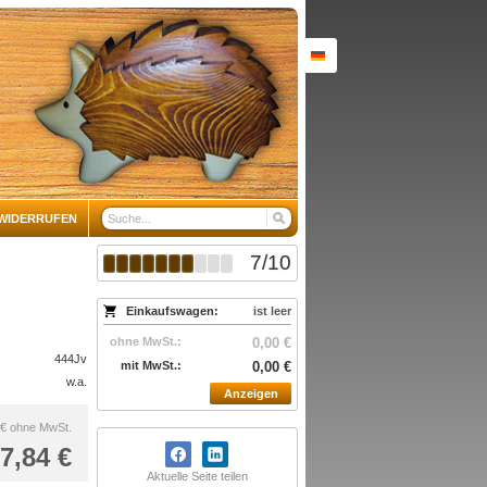
WIDERRUFEN
7
/
10
Einkaufswagen:
ist leer
ohne MwSt.:
0,00 €
444Jv
mit MwSt.:
0,00 €
w.a.
Anzeigen
 €
ohne MwSt.
7,84 €
Aktuelle Seite teilen