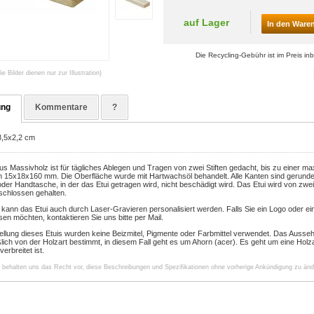
auf Lager
In den Ware
Die Recycling-Gebühr ist im Preis inb
die Bilder dienen nur zur Illustration)
ung
Kommentare
?
8,5x2,2 cm
us Massivholz ist für tägliches Ablegen und Tragen von zwei Stiften gedacht, bis zu einer m
on 15x18x160 mm. Die Oberfläche wurde mit Hartwachsöl behandelt. Alle Kanten sind gerunde
oder Handtasche, in der das Etui getragen wird, nicht beschädigt wird. Das Etui wird von zw
chlossen gehalten.
 kann das Etui auch durch Laser-Gravieren personalisiert werden. Falls Sie ein Logo oder ein
sen möchten, kontaktieren Sie uns bitte per Mail.
tellung dieses Etuis wurden keine Beizmitel, Pigmente oder Farbmittel verwendet. Das Ausse
ßlich von der Holzart bestimmt, in diesem Fall geht es um Ahorn (acer). Es geht um eine Holzar
erbreitet ist.
r behalten uns das Recht vor, diese Beschreibungen und Spezifikationen ohne vorherige Ankündigung zu änd