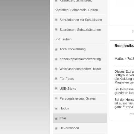
Kassetten, Schatullen,
Kästchen, Schachteln, Dosen...
Schränkchen mit Schubladen
Spardosen, Schatzkästchen
(
und Truhen
Beschreib
Teeaufbewahrung
Maße: 4,7x1
Kaffeekapselnaufbewahrung
Weinflaschenständer/ -halter
Dieses Etui a
Stiftgröße v
Für Fotos
die Kleidung 
Magneten ges
USB-Sticks
Bei Interesse
gravieren las
Personalisierung, Gravur
Bei der Hers
ist ausschlie
ganz Europa v
Hobby
(wi
Etui
Dekorationen