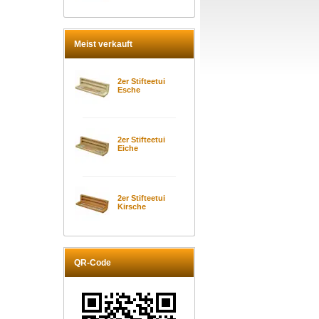
Meist verkauft
2er Stifteetui
Esche
2er Stifteetui
Eiche
2er Stifteetui
Kirsche
QR-Code