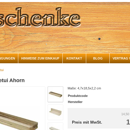
NGUNGEN
HINWEISE ZUM EINKAUF
KONTAKT
BLOG
VERTRAG 
tui
eetui Ahorn
Maße: 4,7x18,5x2,2 cm
Produktcode
Hersteller
14,50
1
Preis mit MwSt.