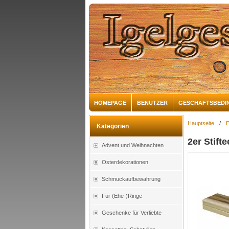
HOMEPAGE
BENUTZER
GESCHÄFTSBEDI
Hauptseite
/
E
Kategorien
2er Stift
Advent und Weihnachten
Osterdekorationen
Schmuckaufbewahrung
Für (Ehe-)Ringe
Geschenke für Verliebte