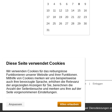
3
4
5
6
7
8
9
10
11
12
13
14
15
16
17
18
19
20
21
22
23
24
25
26
27
28
29
30
31
Diese Seite verwendet Cookies
Wir verwenden Cookies für das reibungslose
Funktionieren unserer Website und ihrer Funktionen.
Mithilfe von Cookies merken wir uns beispielsweise
auch Ihre bevorzugte Sprache, erhöhen die Relevanz
© 2026 WEXBO |
www.wexbo.com
|
Einloggen
der angezeigten Anzeigen für Sie, berechnen die
Anzahl der Seitenbesuche und merken uns Ihre auf der
Seite vorgenommenen Einstellungen.
Anpassen
Alles erlauben
Diese Seite benutzt Cookies, damit wir Dienstleistungen 