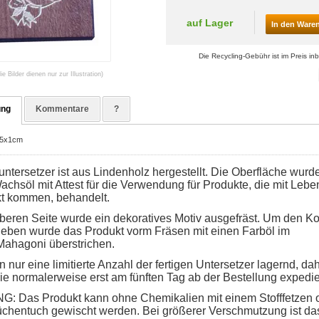
auf Lager
In den Ware
Die Recycling-Gebühr ist im Preis inb
die Bilder dienen nur zur Illustration)
ung
Kommentare
?
,5x1cm
ntersetzer ist aus Lindenholz hergestellt. Die Oberfläche wurde
chsöl mit Attest für die Verwendung für Produkte, die mit Lebe
kt kommen, behandelt.
oberen Seite wurde ein dekoratives Motiv ausgefräst. Um den Ko
eben wurde das Produkt vorm Fräsen mit einen Farböl im
Mahagoni
überstrichen.
 nur eine limitierte Anzahl der fertigen Untersetzer lagernd, da
ie normalerweise erst am fünften Tag ab der Bestellung expedie
 Das Produkt kann ohne Chemikalien mit einem Stofffetzen 
chentuch gewischt werden. Bei größerer Verschmutzung ist da