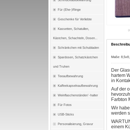
Schmuckaufbewahrung
Für (Ehe-)Ringe
Geschenke für Verliebte
Kassetten, Schatullen,
(
Kästchen, Schachteln, Dosen...
Beschreib
Schränkchen mit Schubladen
Maße: 8,5x8
Spardosen, Schatzkästchen
und Truhen
Der Glasu
hartem Wa
Teeaufbewahrung
in Konta
Kaffeekapselnaufbewahrung
Auf der 
hevorzuh
Weinflaschenständer/ -halter
Farbton
Für Fotos
Wir haben
werden s
USB-Sticks
WARTUNG:
Personalisierung, Gravur
einem Kü