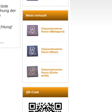
räste
chung der
m
Meist verkauft
chtung!
Glasuntersetzer
Kerze (Mahagoni)
ern)
Glasuntersetzer
Kerze (Eben)
Glasuntersetzer
Kerze (Eiche
antik)
QR-Code