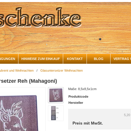
NGUNGEN
HINWEISE ZUM EINKAUF
KONTAKT
BLOG
VERTRAG 
dvent und Weihnachten
/
Glasuntersetzer Weihnachten
rsetzer Reh (Mahagoni)
Maße: 8,5x8,5x1cm
Produktcode
Hersteller
5,20
Preis mit MwSt.