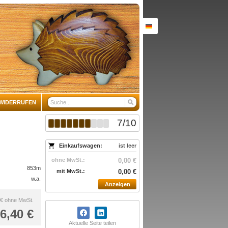
WIDERRUFEN
7
/
10
Einkaufswagen:
ist leer
ohne MwSt.:
0,00 €
853m
mit MwSt.:
0,00 €
w.a.
Anzeigen
 €
ohne MwSt.
6,40 €
Aktuelle Seite teilen