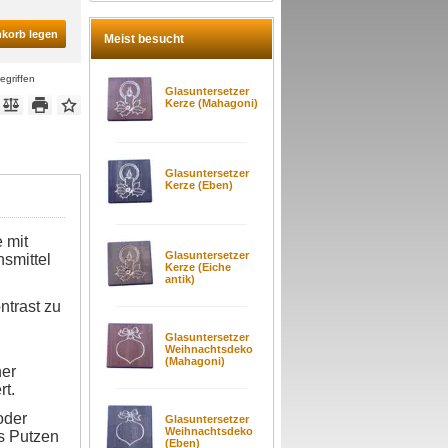
nkorb legen
Meist besucht
egriffen
Glasuntersetzer
Kerze (Mahagoni)
Glasuntersetzer
Kerze (Eben)
 mit
Glasuntersetzer
nsmittel
Kerze (Eiche
antik)
ntrast zu
Glasuntersetzer
Weihnachtsdeko
(Mahagoni)
her
rt.
oder
Glasuntersetzer
Weihnachtsdeko
s Putzen
(Eben)