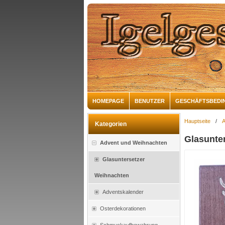
HOMEPAGE
BENUTZER
GESCHÄFTSBEDI
Hauptseite
/
A
Kategorien
Glasunte
Advent und Weihnachten
Glasuntersetzer
Weihnachten
Adventskalender
Osterdekorationen