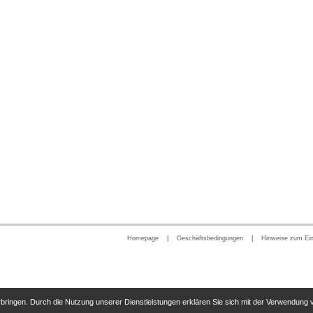
Homepage
|
Geschäftsbedingungen
|
Hinweise zum Ei
erbringen. Durch die Nutzung unserer Dienstleistungen erklären Sie sich mit der Verwendung