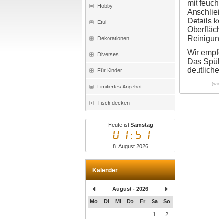
mit feuc
Hobby
Anschlie
Details 
Etui
Oberfläc
Reinigun
Dekorationen
Wir empf
Diverses
Das Spül
deutlich
Für Kinder
(wi
Limitiertes Angebot
Tisch decken
Heute ist
Samstag
07:57
8. August 2026
Kalender
August - 2026
Mo
Di
Mi
Do
Fr
Sa
So
1
2