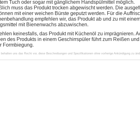
htem Tuch oder sogar mit gänglichem Handspülmittel möglich.
ßlich muss das Produkt trocken abgewischt werden. Die ausgef
können mit einer weichen Bürste geputzt werden. Für die Auffris
henbehandlung empfehlen wir, das Produkt ab und zu mit eine
gsmittel mit Bienenwachs abzuwischen.
ehlen keinesfalls, das Produkt mit Küchenöl zu imprägnieren. A
en des Produkts in einem Geschirrspüler führt zum Reißen und
er Formbiegung.
r behalten uns das Recht vor, diese Beschreibungen und Spezifikationen ohne vorherige Ankündigung zu änd