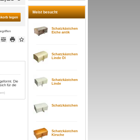
Meist besucht
nkorb legen
Schatzkästchen
egriffen
Eiche antik
Schatzkästchen
Linde Öl
Schatzkästchen
geformt. Die
Linde
ich für die
ern)
Schatzkästchen
Schatzkästchen
Kirsche