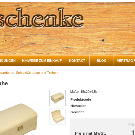
NGUNGEN
HINWEISE ZUM EINKAUF
KONTAKT
BLOG
VERTRAG 
pardosen, Schatzkästchen und Truhen
uhe
Maße: 15x20x9,5cm
Produktcode
Hersteller
Gewicht
9,90
1
Preis mit MwSt.