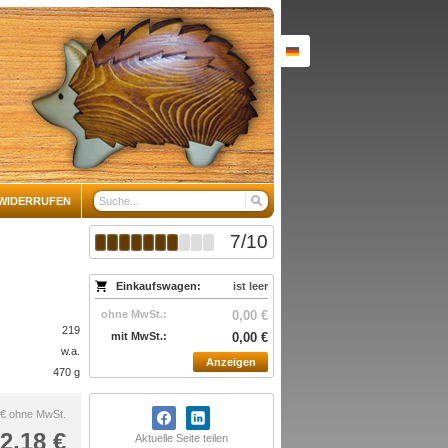
WIDERRUFEN
7
/
10
Einkaufswagen:
ist leer
ohne MwSt.:
0,00 €
219
mit MwSt.:
0,00 €
w.a.
Anzeigen
470 g
 €
ohne MwSt.
2,18 €
Aktuelle Seite teilen