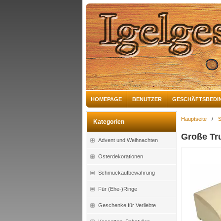
HOMEPAGE
BENUTZER
GESCHÄFTSBEDI
Hauptseite
/
S
Kategorien
Große Tr
Advent und Weihnachten
Osterdekorationen
Schmuckaufbewahrung
Für (Ehe-)Ringe
Geschenke für Verliebte