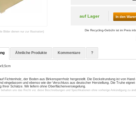
auf Lager
In den Ware
Die Recycling-Gebühr ist im Preis inb
die Bilder dienen nur zur Illustration)
ung
Ähnliche Produkte
Kommentare
?
x9,5cm
auf Fichtenholz, der Boden aus Birkensperrholz hergestellt.
Die Deckelrundung ist von Hand 
nd eingelassen und ebenso wie der Verschluss aus deutscher Herstellung. Die Truhe eignet s
 Ihrer Schätze.
Wir liefern
ohne Oberflächenversiegelung.
r behalten uns das Recht vor, diese Beschreibungen und Spezifikationen ohne vorherige Ankündigung zu änd