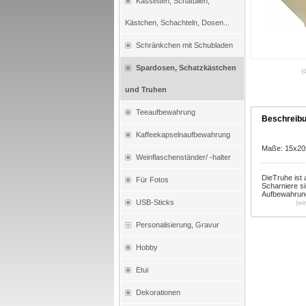
Kassetten, Schatullen,
Kästchen, Schachteln, Dosen...
Schränkchen mit Schubladen
Spardosen, Schatzkästchen
(
und Truhen
Teeaufbewahrung
Beschreib
Kaffeekapselnaufbewahrung
Maße: 15x20
Weinflaschenständer/ -halter
DieTruhe ist 
Für Fotos
Scharniere si
Aufbewahrung
USB-Sticks
(wi
Personalisierung, Gravur
Hobby
Etui
Dekorationen