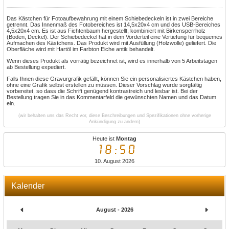
Das Kästchen für Fotoaufbewahrung mit einem Schiebedeckeln ist in zwei Bereiche
getrennt. Das Innenmaß des Fotobereiches ist 14,5x20x4 cm und des USB-Bereiches
4,5x20x4 cm. Es ist aus Fichtenbaum hergestellt, kombiniert mit Birkensperrholz
(Boden, Deckel). Der Schiebedeckel hat in dem Vorderteil eine Vertiefung für bequemes
Aufmachen des Kästchens. Das Produkt wird mit Ausfüllung (Holzwolle) geliefert. Die
Oberfläche wird mit Hartöl im Farbton Eiche antik behandelt.
Wenn dieses Produkt als vorrätig bezeichnet ist, wird es innerhalb von 5 Arbeitstagen
ab Bestellung expediert.
Falls Ihnen diese Gravurgrafik gefällt, können Sie ein personalisiertes Kästchen haben,
ohne eine Grafik selbst erstellen zu müssen. Dieser Vorschlag wurde sorgfältig
vorbereitet, so dass die Schrift genügend kontrastreich und lesbar ist. Bei der
Bestellung tragen Sie in das Kommentarfeld die gewünschten Namen und das Datum
ein.
(wir behalten uns das Recht vor, diese Beschreibungen und Spezifikationen ohne vorherige
Ankündigung zu ändern)
Heute ist
Montag
18:50
10. August 2026
Kalender
August - 2026