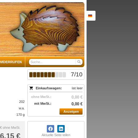
WIDERRUFEN
7
/
10
Einkaufswagen:
ist leer
ohne MwSt.:
0,00 €
202
mit MwSt.:
0,00 €
w.a.
Anzeigen
170 g
 €
ohne MwSt.
6,15 €
Aktuelle Seite teilen