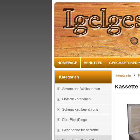
HOMEPAGE
BENUTZER
GESCHÄFTSBEDI
Hauptseite
/
K
Kategorien
Kassette
Advent und Weihnachten
Osterdekorationen
Schmuckaufbewahrung
Für (Ehe-)Ringe
Geschenke für Verliebte