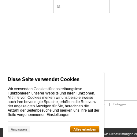
31
Diese Seite verwendet Cookies
Wir verwenden Cookies für das reibungslose
Funktionieren unserer Website und ihrer Funktionen.
Mithilfe von Cookies merken wir uns beispielsweise
auch Ihre bevorzugte Sprache, erhöhen die Relevanz
© 2026 WEXBO |
www.wexbo.com
|
Einloggen
der angezeigten Anzeigen für Sie, berechnen die
Anzahl der Seitenbesuche und merken uns Ihre auf der
Seite vorgenommenen Einstellungen.
Anpassen
Alles erlauben
Diese Seite benutzt Cookies, damit wir Dienstleistungen 