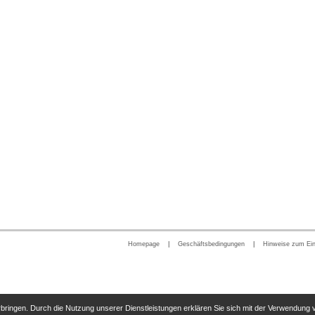
Homepage
|
Geschäftsbedingungen
|
Hinweise zum Ei
erbringen. Durch die Nutzung unserer Dienstleistungen erklären Sie sich mit der Verwendung