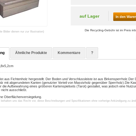
auf Lager
In den Ware
Die Recycling-Gebühr ist im Preis inb
die Bilder dienen nur zur Illustration)
ung
Ähnliche Produkte
Kommentare
?
,8x5,2cm
ist aus Fichtenholz hergestellt. Der Boden und Verschlussleiste ist aus Birkensperrholz
.
Der D
lz mit abgerundeten Kanten (genutzter Vorteil von Massivholz gegenüber Sperrholz).
Die Kas
für die Aufbewahrung eines größeren Kartenspielsets (Tarot) gestaltet, was jedoch eine Nutzu
nicht ausschließt.
ne Oberflächenversiegelung.
r behalten uns das Recht vor, diese Beschreibungen und Spezifikationen ohne vorherige Ankündigung zu änd