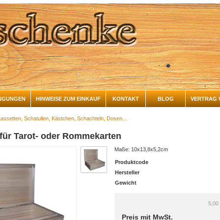
NGUNGEN
HINWEISE ZUM EINKAUF
KONTAKT
BLOG
VERTRAG 
assetten, Schatullen, Kästchen, Schachteln, Dosen...
 für Tarot- oder Rommekarten
Maße: 10x13,8x5,2cm
Produktcode
Hersteller
Gewicht
5,00
Preis mit MwSt.