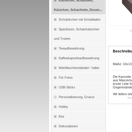
Kassetten, Schatullen,
Kästchen, Schachteln, Dosen...
Schränkchen mit Schubladen
Spardosen, Schatzkästchen
(
und Truhen
Teeaufbewahrung
Beschreib
Kaffeekapselnaufbewahrung
Maße: 10x13
Weinflaschenständer/ -halter
Die Kassette 
Für Fotos
aus Massivho
erster Linie 
USB-Sticks
Gegenstände 
Wir liefern
oh
Personalisierung, Gravur
(wi
Hobby
Etui
Dekorationen