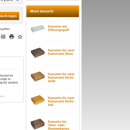
Meist besucht
nkorb legen
Kassette mit
egriffen
Öffnungsgriff
Kassette für zwei
Kartensets Eben
Kassette für zwei
eckel ist
Kartensets Eiche
sette in
antik
ng für andere
ern)
Kassette für zwei
Kartensets Eiche
hell
Kassette für
Tarot- oder
Rommekarten