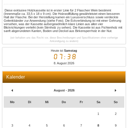
Diese e
xklusive Holzkassette ist in erster Linie für 2 Flaschen Wein bestimmt
(Innenmaße ca. 33,5 x 18 x 9 cm).
Die Holzwollfüllung
gewährleistet
einen besseren
Halt der Flasche
. Bei der Herstellung kamen ein Luxusverschluss sowie verdeckte
Gelenkbänder zur Anwendung (siehe Foto).
Die
Eckverbindung ist mit einer Gehrung
versehen, was der Kassette außergewöhnlich klare Linien aus allen vier
Blickrichtungen verleiht (kein Stirnholz zu sehen).
Die Kassette ist aus Fichtenholz mit
sanft abgerundeten Kanten, Boden und Deckel aus Birkensperrholz in der Nut.
(wir behalten uns das Recht vor, diese Beschreibungen und Spezifikationen ohne vorherige
Ankündigung zu ändern)
Heute ist
Samstag
07:38
8. August 2026
Kalender
August - 2026
Mo
Di
Mi
Do
Fr
Sa
So
1
2
3
4
5
6
7
8
9