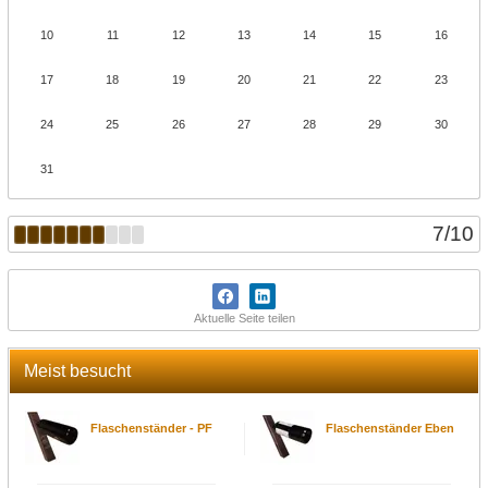
10
11
12
13
14
15
16
17
18
19
20
21
22
23
24
25
26
27
28
29
30
31
7
/
10
Aktuelle Seite teilen
Meist besucht
Flaschenständer - PF
Flaschenständer Eben