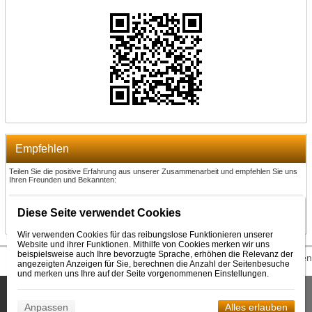
Empfehlen
Teilen Sie die positive Erfahrung aus unserer Zusammenarbeit und empfehlen Sie uns
Ihren Freunden und Bekannten:
Empfehlen
Diese Seite verwendet Cookies
Wir verwenden Cookies für das reibungslose Funktionieren unserer
Website und ihrer Funktionen. Mithilfe von Cookies merken wir uns
beispielsweise auch Ihre bevorzugte Sprache, erhöhen die Relevanz der
© 2026 WEXBO |
www.wexbo.com
|
Einloggen
angezeigten Anzeigen für Sie, berechnen die Anzahl der Seitenbesuche
und merken uns Ihre auf der Seite vorgenommenen Einstellungen.
Diese Seite benutzt Cookies, damit wir Dienstleistungen
Bestätigen
erbringen. Durch die Nutzung unserer Dienstleistungen erklären
Anpassen
Alles erlauben