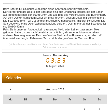
Beim Sparen für ein neues Auto kann diese Spardose sehr hilfreich sein...
Der Körper und der Deckel der Spardose sind aus Lindenholz hergestellt, der Boden
aus Birkensperrholz der Stärke 3mm und alle Teile des Verschlusses aus Buchenholz.
Auf dem Deckel ist mit dem Laser ein Motiv graviert, dessen Detail im Foto sichtbar ist.
Die Spardose liefern wir zusammen mit einem Anhängeschloß mit drei Schlüsseln. Die
Spardose wird ohne Oberflächenbehandlung geliefert. Das Innenmaß der Spardose ist
ca. 90x90x90mm.
Falls Sie in unserem Angebot kein passendes Motiv oder keinen passenden Text
gefunden haben, ist es nach Vereinbarung möglich, ein anderes Motiv oder einen
anderen Text zu gravieren. Das gewünschte Motiv soll im Format .cdr, .ai oder .pdf
übermittelt werden, im Falle eines Texts reicht der gewünschte Text und Font.
(wir behalten uns das Recht vor, diese Beschreibungen und Spezifikationen ohne vorherige
Ankündigung zu ändern)
Heute ist
Donnerstag
03:23
6. August 2026
Kalender
August - 2026
Mo
Di
Mi
Do
Fr
Sa
So
1
2