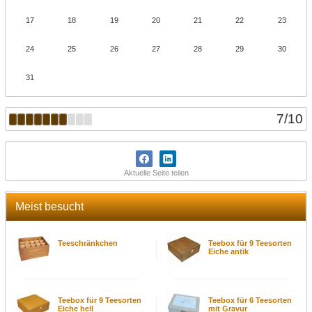
17
18
19
20
21
22
23
24
25
26
27
28
29
30
31
7
/
10
Aktuelle Seite teilen
Meist besucht
Teeschränkchen
Teebox für 9 Teesorten
Eiche antik
Teebox für 9 Teesorten
Teebox für 6 Teesorten
Eiche hell
mit Gravur