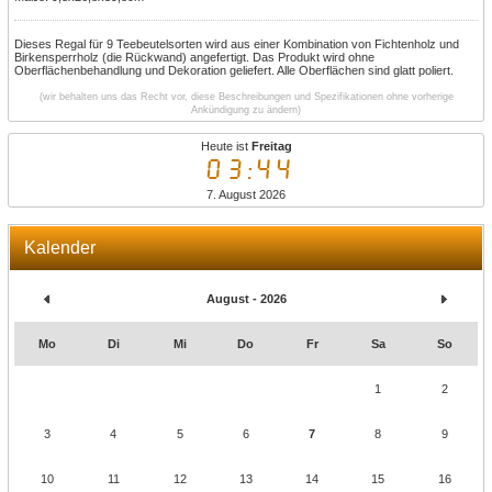
Dieses Regal für 9 Teebeutelsorten wird aus einer Kombination von Fichtenholz und
Birkensperrholz (die Rückwand) angefertigt. Das Produkt wird ohne
Oberflächenbehandlung und Dekoration geliefert. Alle Oberflächen sind glatt poliert.
(wir behalten uns das Recht vor, diese Beschreibungen und Spezifikationen ohne vorherige
Ankündigung zu ändern)
Heute ist
Freitag
03:44
7. August 2026
Kalender
August - 2026
Mo
Di
Mi
Do
Fr
Sa
So
1
2
3
4
5
6
7
8
9
10
11
12
13
14
15
16