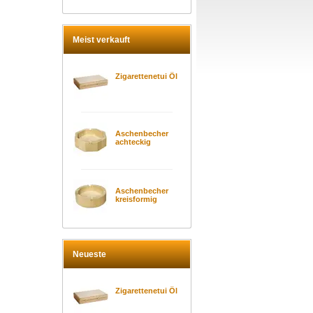
Meist verkauft
Zigarettenetui Öl
Aschenbecher
achteckig
Aschenbecher
kreisformig
Neueste
Zigarettenetui Öl