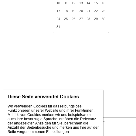
10
11
12
13
14
15
16
17
18
19
20
21
22
23
24
25
26
27
28
29
30
31
Diese Seite verwendet Cookies
Wir verwenden Cookies für das reibungslose
Funktionieren unserer Website und ihrer Funktionen.
Mithilfe von Cookies merken wir uns beispielsweise
auch Ihre bevorzugte Sprache, erhöhen die Relevanz
© 2026 WEXBO |
www.wexbo.com
der angezeigten Anzeigen für Sie, berechnen die
Anzahl der Seitenbesuche und merken uns Ihre auf der
Seite vorgenommenen Einstellungen.