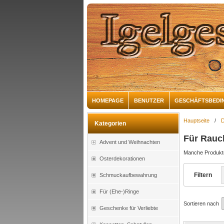
HOMEPAGE
BENUTZER
GESCHÄFTSBEDI
Hauptseite
/
D
Kategorien
Für Rauc
Advent und Weihnachten
Manche Produkte 
Osterdekorationen
Filtern
Schmuckaufbewahrung
Für (Ehe-)Ringe
Sortieren nach
Geschenke für Verliebte