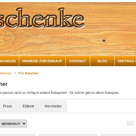
NGUNGEN
HINWEISE ZUM EINKAUF
KONTAKT
BLOG
VERTRAG 
iverses
/
Für Raucher
her
passen nicht so richtig in andere Kategorien - für solche gibt es diese Kategorie.
Preis
Etikett
Hersteller