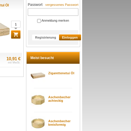
Passwort
vergessenes Passwort
tui Öl
Anmeldung merken
Registrierung
Einloggen
Meist besucht
10,91 €
mit MwSt.
Zigarettenetui Öl
Aschenbecher
achteckig
Aschenbecher
kreisformig