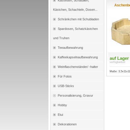
Kassetten, Schatullen,
Aschenbe
Kästchen, Schachteln, Dosen...
Schränkchen mit Schubladen
Spardosen, Schatzkästchen
und Truhen
Teeaufbewahrung
Kaffeekapselnaufbewahrung
auf Lager
verfügbarkeit
Weinflaschenständer/ -halter
Maße: 3,5x11x1
Für Fotos
USB-Sticks
Personalisierung, Gravur
Hobby
Etui
Dekorationen