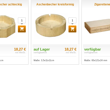
cher achteckig
Aschenbecher kreisformig
Zigarettene
18,27 €
auf Lager
18,27 €
verfügbar
mit MwSt.
verfügbarkeit
mit MwSt.
verfügbarkeit
1cm
Maße: 3,5x11x11cm
Maße: 83x121x24 mm