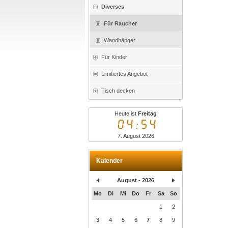
Diverses
Für Raucher
Wandhänger
Für Kinder
Limitiertes Angebot
Tisch decken
Heute ist
Freitag
04:54
7. August 2026
Kalender
August - 2026
Mo
Di
Mi
Do
Fr
Sa
So
1
2
3
4
5
6
7
8
9