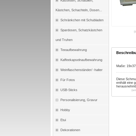
Kassetten, Schatullen,
Kästchen, Schachteln, Dosen...
Schränkchen mit Schubladen
Spardosen, Schatzkästchen
(
und Truhen
Teeaufbewahrung
Beschreib
Kaffeekapselnaufbewahrung
Maße: 19x3
Weinflaschenständer/ -halter
Diese Schmuck
Für Fotos
enthält eine
herausnehmba
USB-Sticks
(wi
Personalisierung, Gravur
Hobby
Etui
Dekorationen