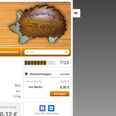
WIDERRUFEN
7
/
10
Einkaufswagen:
ist leer
ohne MwSt.:
0,00 €
381o
mit MwSt.:
0,00 €
w.a.
Anzeigen
2,2 kg
 €
ohne MwSt.
0,12 €
Aktuelle Seite teilen