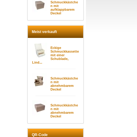
Schmuckkästche
n mit
aufklappbarem
Deckel
Meist verkauft
Eckige
Schmuckkassette
mit einer
Schublade,
Lind...
Schmuckkästche
n mit
abnehmbarem
Deckel
Schmuckkästche
n mit
abnehmbarem
Deckel
QR-Code