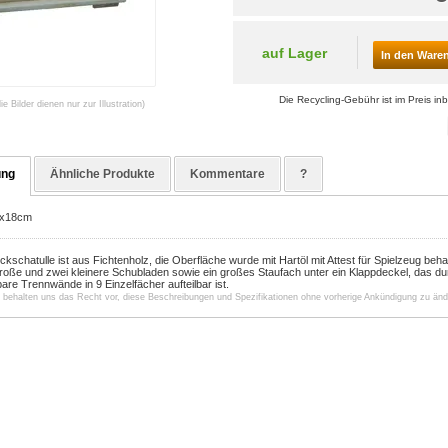
auf Lager
In den Ware
Die Recycling-Gebühr ist im Preis inb
die Bilder dienen nur zur Illustration)
ung
Ähnliche Produkte
Kommentare
?
7x18cm
schatulle ist aus Fichtenholz, die Oberfläche wurde mit Hartöl mit Attest für Spielzeug beha
 große und zwei kleinere Schubladen sowie ein großes Staufach unter ein Klappdeckel, das d
re Trennwände in 9 Einzelfächer aufteilbar ist.
r behalten uns das Recht vor, diese Beschreibungen und Spezifikationen ohne vorherige Ankündigung zu änd