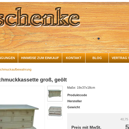
NGUNGEN
HINWEISE ZUM EINKAUF
KONTAKT
BLOG
VERTRAG 
Schmuckaufbewahrung
chmuckkassette groß, geölt
Maße: 19x37x18cm
Produktcode
Hersteller
Gewicht
40,75
5
Preis mit MwSt.