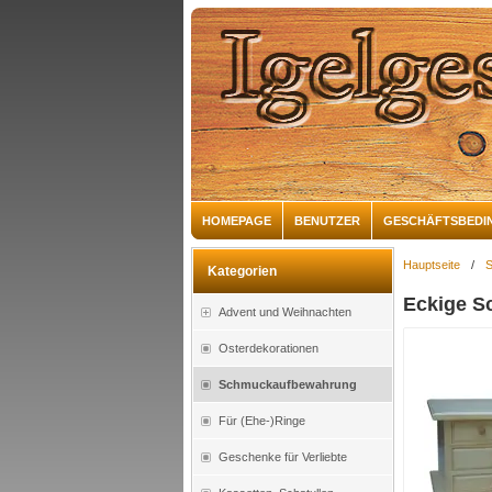
HOMEPAGE
BENUTZER
GESCHÄFTSBEDI
Hauptseite
/
Kategorien
Eckige S
Advent und Weihnachten
Osterdekorationen
Schmuckaufbewahrung
Für (Ehe-)Ringe
Geschenke für Verliebte