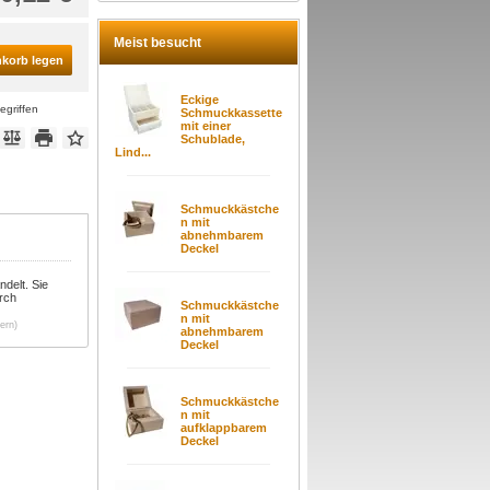
Meist besucht
nkorb legen
Eckige
egriffen
Schmuckkassette
mit einer
Schublade,
Lind...
Schmuckkästche
n mit
abnehmbarem
Deckel
ndelt
. Sie
urch
Schmuckkästche
n mit
ern)
abnehmbarem
Deckel
Schmuckkästche
n mit
aufklappbarem
Deckel