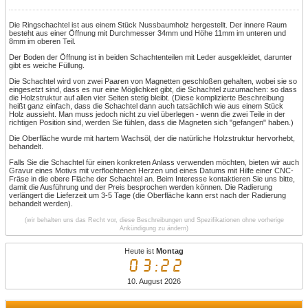
Die Ringschachtel ist aus einem Stück Nussbaumholz hergestellt. Der innere Raum
besteht aus einer Öffnung mit Durchmesser 34mm und Höhe 11mm im unteren und
8mm im oberen Teil.
Der Boden der Öffnung ist in beiden Schachtenteilen mit Leder ausgekleidet, darunter
gibt es weiche Füllung.
Die Schachtel wird von zwei Paaren von Magnetten geschloßen gehalten, wobei sie so
eingesetzt sind, dass es nur eine Möglichkeit gibt, die Schachtel zuzumachen: so dass
die Holzstruktur auf allen vier Seiten stetig bleibt. (Diese komplizierte Beschreibung
heißt ganz einfach, dass die Schachtel dann auch tatsächlich wie aus einem Stück
Holz aussieht. Man muss jedoch nicht zu viel überlegen - wenn die zwei Teile in der
richtigen Position sind, werden Sie fühlen, dass die Magneten sich "gefangen" haben.)
Die Oberfläche wurde mit hartem Wachsöl, der die natürliche Holzstruktur hervorhebt,
behandelt.
Falls Sie die Schachtel für einen konkreten Anlass verwenden möchten, bieten wir auch
Gravur eines Motivs mit verflochtenen Herzen und eines Datums mit Hilfe einer CNC-
Fräse in die obere Fläche der Schachtel an. Beim Interesse kontaktieren Sie uns bitte,
damit die Ausführung und der Preis besprochen werden können. Die Radierung
verlängert die Lieferzeit um 3-5 Tage (die Oberfläche kann erst nach der Radierung
behandelt werden).
(wir behalten uns das Recht vor, diese Beschreibungen und Spezifikationen ohne vorherige
Ankündigung zu ändern)
Heute ist
Montag
03:22
10. August 2026